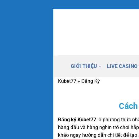
Bỏ
qua
nội
dung
GIỚI THIỆU
LIVE CASINO
Kubet77
»
Đăng Ký
Cách
Đăng ký Kubet77
là phương thức nhan
hàng đầu và hàng nghìn trò chơi hấp
khảo ngay hướng dẫn chi tiết để tạo 