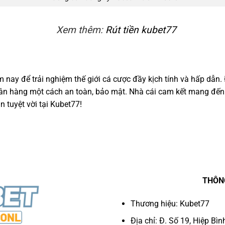
Xem thêm:
Rút tiền kubet77
nay để trải nghiệm thế giới cá cược đầy kịch tính và hấp dẫn. 
ân hàng một cách an toàn, bảo mật. Nhà cái cam kết mang đến mô
 tuyệt vời tại Kubet77!
THÔN
Thương hiệu:
Kubet77
Địa chỉ: Đ. Số 19, Hiệp Bì