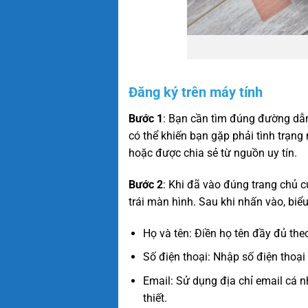
Đăng ký trên máy tính
Bước 1
: Bạn cần tìm đúng đường dẫ
có thể khiến bạn gặp phải tình trạn
hoặc được chia sẻ từ nguồn uy tín.
Bước 2
: Khi đã vào đúng trang chủ 
trái màn hình. Sau khi nhấn vào, biể
Họ và tên: Điền họ tên đầy đủ theo
Số điện thoại: Nhập số điện thoạ
Email: Sử dụng địa chỉ email cá n
thiết.