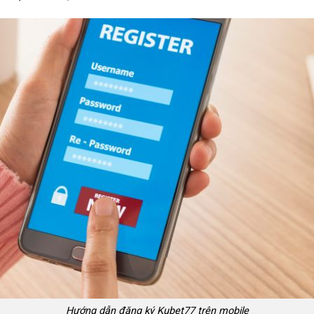
Hướng dẫn đăng ký Kubet77 trên mobile