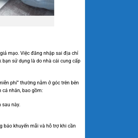
 giả mạo. Việc đăng nhập sai địa chỉ
k bạn sử dụng là do nhà cái cung cấp
miễn phí” thường nằm ở góc trên bên
in cá nhân, bao gồm:
n sau này.
g báo khuyến mãi và hỗ trợ khi cần