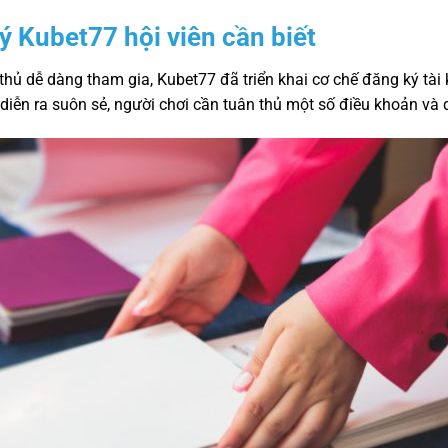
ý Kubet77 hội viên cần biết
 thủ dễ dàng tham gia, Kubet77 đã triển khai cơ chế đăng ký tài
diễn ra suôn sẻ, người chơi cần tuân thủ một số điều khoản và 