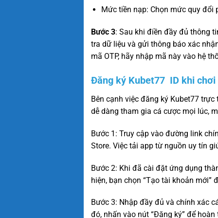
Mức tiền nạp: Chọn mức quy đổi p
Bước 3
: Sau khi điền đầy đủ thông t
tra dữ liệu và gửi thông báo xác nh
mã OTP, hãy nhập mã này vào hệ thố
Đăng ký Kubet77 ID khi chơi 
Bên cạnh việc đăng ký Kubet77 trực t
dễ dàng tham gia cá cược mọi lúc, mọ
Bước 1: Truy cập vào đường link chín
Store. Việc tải app từ nguồn uy tín 
Bước 2: Khi đã cài đặt ứng dụng thàn
hiện, bạn chọn “Tạo tài khoản mới” 
Bước 3: Nhập đầy đủ và chính xác các
đó, nhấn vào nút “Đăng ký” để hoàn t