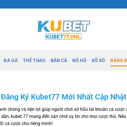
ĐÁ GÀ
THỂ THAO
BẮN CÁ
NỔ HŨ
XỔ SỐ
ĐĂNG 
 Đăng Ký Kubet77 Mới Nhất Cập Nhật
h chóng và tiện lợi giúp người chơi sở hữu tài khoản cá cược c
 dẫn, kubet 77 mang đến sân chơi uy tín cho mọi cược thủ. Nếu
ID cá cược cho riêng mình!