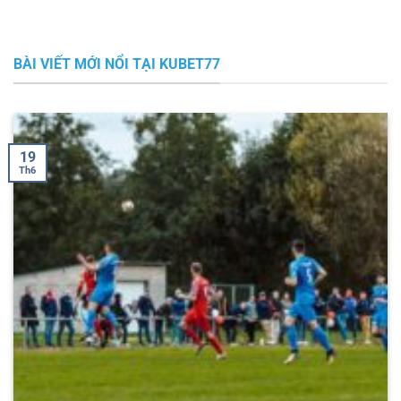
BÀI VIẾT MỚI NỔI TẠI KUBET77
19
Th6