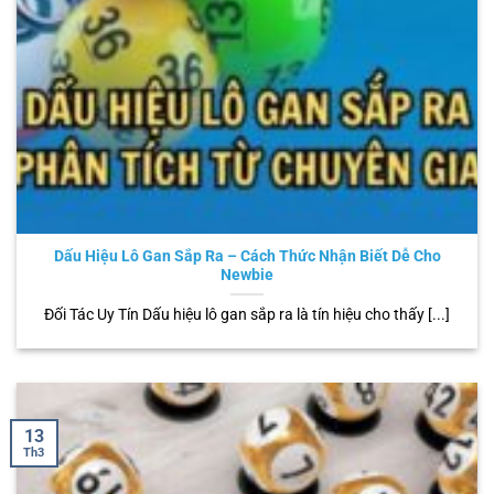
Dấu Hiệu Lô Gan Sắp Ra – Cách Thức Nhận Biết Dễ Cho
Newbie
Đối Tác Uy Tín Dấu hiệu lô gan sắp ra là tín hiệu cho thấy [...]
13
Th3