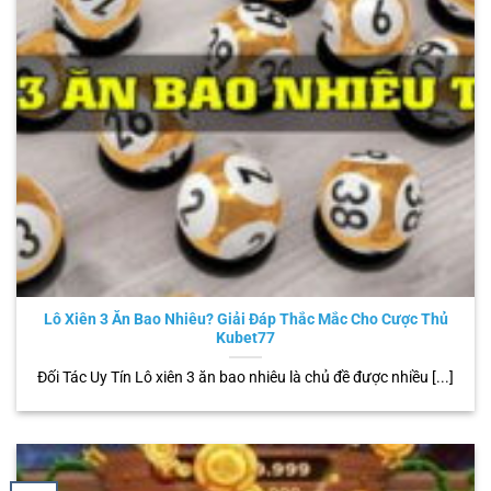
Lô Xiên 3 Ăn Bao Nhiêu? Giải Đáp Thắc Mắc Cho Cược Thủ
Kubet77
Đối Tác Uy Tín Lô xiên 3 ăn bao nhiêu là chủ đề được nhiều [...]