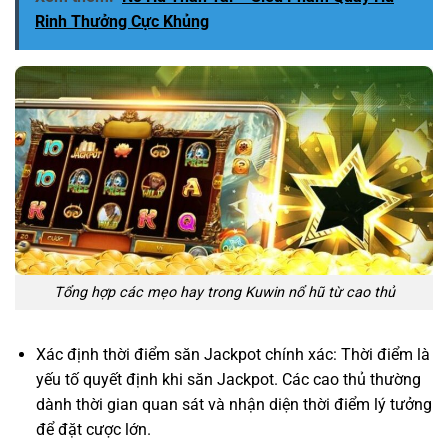
Rinh Thưởng Cực Khủng
Tổng hợp các mẹo hay trong Kuwin nổ hũ từ cao thủ
Xác định thời điểm săn Jackpot chính xác: Thời điểm là
yếu tố quyết định khi săn Jackpot. Các cao thủ thường
dành thời gian quan sát và nhận diện thời điểm lý tưởng
để đặt cược lớn.