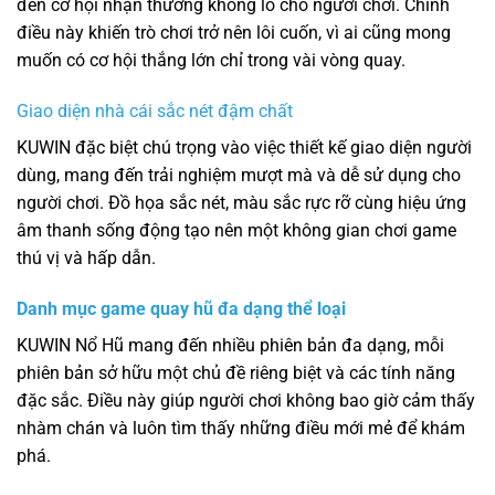
đến cơ hội nhận thưởng khổng lồ cho người chơi. Chính
điều này khiến trò chơi trở nên lôi cuốn, vì ai cũng mong
muốn có cơ hội thắng lớn chỉ trong vài vòng quay.
Giao diện nhà cái sắc nét đậm chất
KUWIN đặc biệt chú trọng vào việc thiết kế giao diện người
dùng, mang đến trải nghiệm mượt mà và dễ sử dụng cho
người chơi. Đồ họa sắc nét, màu sắc rực rỡ cùng hiệu ứng
âm thanh sống động tạo nên một không gian chơi game
thú vị và hấp dẫn.
Danh mục game quay hũ đa dạng thể loại
KUWIN Nổ Hũ mang đến nhiều phiên bản đa dạng, mỗi
phiên bản sở hữu một chủ đề riêng biệt và các tính năng
đặc sắc. Điều này giúp người chơi không bao giờ cảm thấy
nhàm chán và luôn tìm thấy những điều mới mẻ để khám
phá.