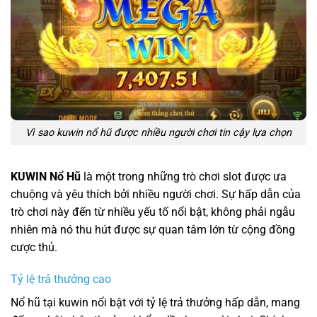
Vì sao kuwin nổ hũ được nhiều người chơi tin cậy lựa chọn
KUWIN Nổ Hũ
là một trong những trò chơi slot được ưa
chuộng và yêu thích bởi nhiều người chơi. Sự hấp dẫn của
trò chơi này đến từ nhiều yếu tố nổi bật, không phải ngẫu
nhiên mà nó thu hút được sự quan tâm lớn từ cộng đồng
cược thủ.
Tỷ lệ trả thưởng cao
Nổ hũ tại kuwin nổi bật với tỷ lệ trả thưởng hấp dẫn, mang