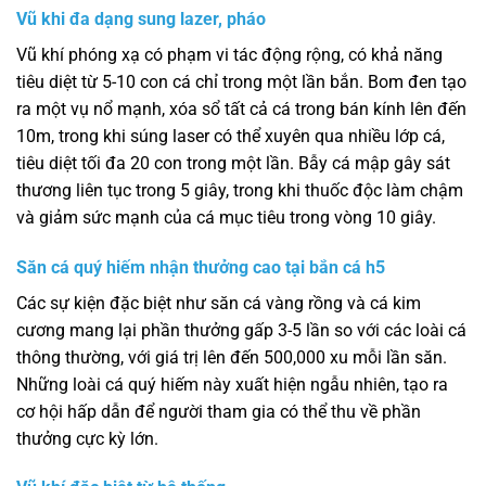
Vũ khi đa dạng sung lazer, pháo
Vũ khí phóng xạ có phạm vi tác động rộng, có khả năng
tiêu diệt từ 5-10 con cá chỉ trong một lần bắn. Bom đen tạo
ra một vụ nổ mạnh, xóa sổ tất cả cá trong bán kính lên đến
10m, trong khi súng laser có thể xuyên qua nhiều lớp cá,
tiêu diệt tối đa 20 con trong một lần. Bẫy cá mập gây sát
thương liên tục trong 5 giây, trong khi thuốc độc làm chậm
và giảm sức mạnh của cá mục tiêu trong vòng 10 giây.
Săn cá quý hiếm nhận thưởng cao tại bắn cá h5
Các sự kiện đặc biệt như săn cá vàng rồng và cá kim
cương mang lại phần thưởng gấp 3-5 lần so với các loài cá
thông thường, với giá trị lên đến 500,000 xu mỗi lần săn.
Những loài cá quý hiếm này xuất hiện ngẫu nhiên, tạo ra
cơ hội hấp dẫn để người tham gia có thể thu về phần
thưởng cực kỳ lớn.