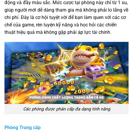
động và đầy màu sắc. Mức cược tại phòng này chỉ từ 1 xu,
giúp người mới dễ dàng tham gia mà không phải lo lắng về
chi phí. Đây là cơ hội tuyệt vời để bạn làm quen với các cơ
chế của game, rèn luyện kỹ năng và học hỏi các chiến
thuật hiệu quả mà không gặp phải áp lực tài chính.
Các phòng được phân cấp đa dạng tính năng
Phòng Trung cấp