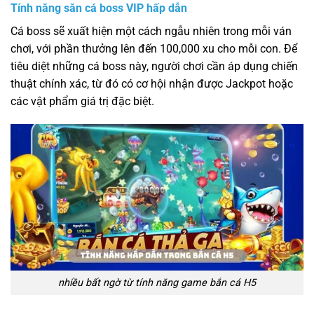
Tính năng săn cá boss VIP hấp dẫn
Cá boss sẽ xuất hiện một cách ngẫu nhiên trong mỗi ván
chơi, với phần thưởng lên đến 100,000 xu cho mỗi con. Để
tiêu diệt những cá boss này, người chơi cần áp dụng chiến
thuật chính xác, từ đó có cơ hội nhận được Jackpot hoặc
các vật phẩm giá trị đặc biệt.
nhiều bất ngờ từ tính năng game bắn cá H5